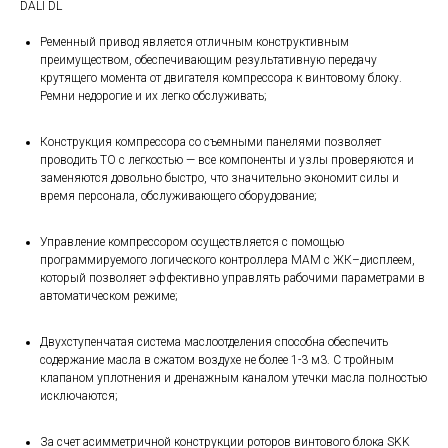
DALI DL
Ременный привод является отличным конструктивным
преимуществом, обеспечивающим результативную передачу
крутящего момента от двигателя компрессора к винтовому блоку.
Ремни недорогие и их легко обслуживать;
Конструкция компрессора со съемными панелями позволяет
проводить ТО с легкостью — все компоненты и узлы проверяются и
заменяются довольно быстро, что значительно экономит силы и
время персонала, обслуживающего оборудование;
Управление компрессором осуществляется с помощью
программируемого логического контроллера MAM c ЖК–дисплеем,
который позволяет эффективно управлять рабочими параметрами в
автоматическом режиме;
Двухступенчатая система маслоотделения способна обеспечить
содержание масла в сжатом воздухе не более 1-3 м3. С тройным
клапаном уплотнения и дренажным каналом утечки масла полностью
исключаются;
За счет асимметричной конструкции роторов винтового блока SKK