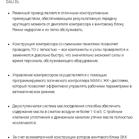
DALI DL
Ременный привод является отличным конструктивным
преимуществом, обеспечивающим результативную передачу
крутящего момента от двигателя компрессора к винтовому блоку.
Ремни недорогие и их легко обслуживать;
Конструкция компрессора со съемными панелями позволяет
проводить ТО с легкостью — все компоненты и узлы проверяются и
заменяются довольно быстро, что значительно экономит силы и
время персонала, обслуживающего оборудование;
Управление компрессором осуществляется с помощью
программируемого логического контроллера MAM c ЖК–дисплеем,
который позволяет эффективно управлять рабочими параметрами в
автоматическом режиме;
Двухступенчатая система маслоотделения способна обеспечить
содержание масла в сжатом воздухе не более 1-3 м3. С тройным
клапаном уплотнения и дренажным каналом утечки масла полностью
исключаются;
За счет асимметричной конструкции роторов винтового блока SKK