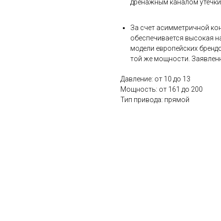
дренажным каналом утечк
За счет асимметричной ко
обеспечивается высокая н
модели европейских бренд
той же мощности. Заявленн
Давление: от 10 до 13
Мощность: от 161 до 200
Тип привода: прямой