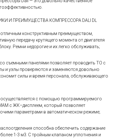
прессоры Dali — это довольно качественное
ргоэффективностью.
КИ И ПРЕИМУЩЕСТВА КОМПРЕССОРА DALI DL
 отличным конструктивным преимуществом,
ивную передачу крутящего момента от двигателя
локу. Ремни недорогие и их легко обслуживать;
со съемными панелями позволяет проводить ТО с
ты и узлы проверяются и заменяются довольно
экономит силы и время персонала, обслуживающего
 осуществляется с помощью программируемого
MAM c ЖК–дисплеем, который позволяет
очими параметрами в автоматическом режиме;
маслоотделения способна обеспечить содержание
 более 1-3 м3. С тройным клапаном уплотнения и