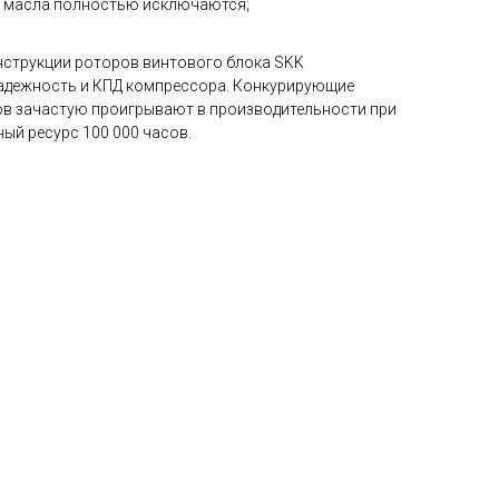
и масла полностью исключаются;
нструкции роторов винтового блока SKK
адежность и КПД компрессора. Конкурирующие
ов зачастую проигрывают в производительности при
ый ресурс 100 000 часов.