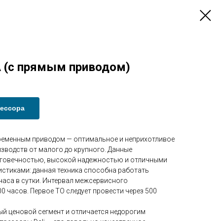
A (с прямым приводом)
рессора
ременным приводом — оптимальное и неприхотливое
зводств от малого до крупного. Данные
говечностью, высокой надежностью и отличными
стиками: данная техника способна работать
аса в сутки. Интервал межсервисного
 часов. Первое ТО следует провести через 500
й ценовой сегмент и отличается недорогим