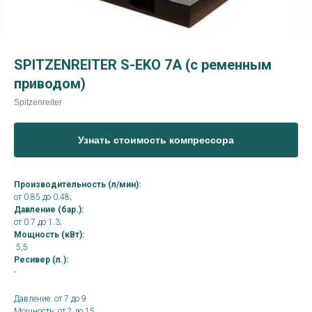
SPITZENREITER S-EKO 7A (с ременным
приводом)
Spitzenreiter
Узнать стоимость компрессора
Производительность (л/мин):
от 0.85 до 0.48;
Давление (бар.):
от 0.7 до 1.3;
Мощность (кВт):
5,5
Ресивер (л.):
-
Давление: от 7 до 9
Мощность: от 2 до 15