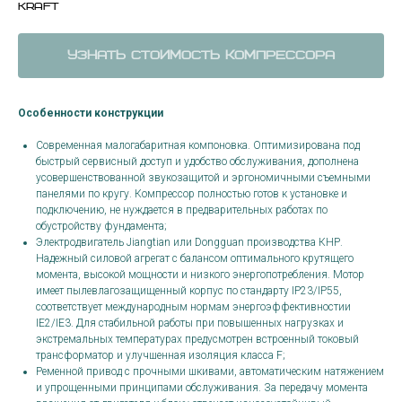
Kraft
Узнать стоимость компрессора
Особенности конструкции
Современная малогабаритная компоновка. Оптимизирована под
быстрый сервисный доступ и удобство обслуживания, дополнена
усовершенствованной звукозащитой и эргономичными съемными
панелями по кругу. Компрессор полностью готов к установке и
подключению, не нуждается в предварительных работах по
обустройству фундамента;
Электродвигатель Jiangtian или Dongguan производства КНР.
Надежный силовой агрегат с балансом оптимального крутящего
момента, высокой мощности и низкого энергопотребления. Мотор
имеет пылевлагозащищенный корпус по стандарту IP23/IP55,
соответствует международным нормам энергоэффективностии
IE2/IE3. Для стабильной работы при повышенных нагрузках и
экстремальных температурах предусмотрен встроенный токовый
трансформатор и улучшенная изоляция класса F;
Ременной привод с прочными шкивами, автоматическим натяжением
и упрощенными принципами обслуживания. За передачу момента