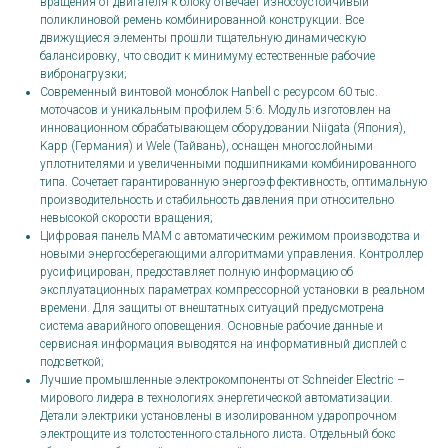
вращения от двигателя к блоку отвечает износоустойчивый
поликлиновой ремень комбинированной конструкции. Все
движущиеся элементы прошли тщательную динамическую
балансировку, что сводит к минимуму естественные рабочие
вибронагрузки;
Современный винтовой моноблок Hanbell с ресурсом 60 тыс.
моточасов и уникальным профилем 5:6. Модуль изготовлен на
инновационном обрабатывающем оборудовании Niigata (Япония),
Kapp (Германия) и Wele (Тайвань), оснащен многослойными
уплотнителями и увеличенными подшипниками комбинированного
типа. Сочетает гарантированную энергоэффективность, оптимальную
производительность и стабильность давления при относительно
невысокой скорости вращения;
Цифровая панель MAM с автоматическим режимом производства и
новыми энергосберегающими алгоритмами управления. Контроллер
русифицирован, предоставляет полную информацию об
эксплуатационных параметрах компрессорной установки в реальном
времени. Для защиты от внештатных ситуаций предусмотрена
система аварийного оповещения. Основные рабочие данные и
сервисная информация выводятся на информативный дисплей с
подсветкой;
Лучшие промышленные электрокомпоненты от Schneider Electric –
мирового лидера в технологиях энергетической автоматизации.
Детали электрики установлены в изолированном ударопрочном
электрощите из толстостенного стального листа. Отдельный бокс