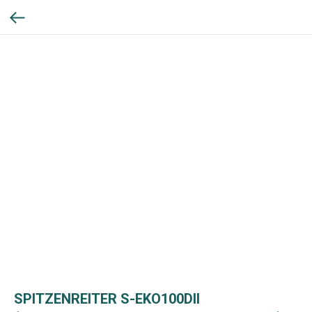
SPITZENREITER S-EKO100DII