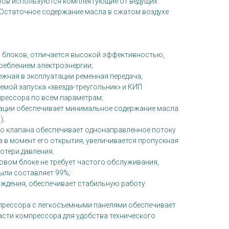
ров используются комплектующие от ведущих
 Остаточное содержание масла в сжатом воздухе
 блоков, отличается высокой эффективностью,
реблением электроэнергии;
жная в эксплуатации ременная передача;
емой запуска «звезда-треугольник» и КИП
рессора по всем параметрам;
рации обеспечивает минимальное содержание масла
);
 клапана обеспечивает однонаправленное потоку
 в момент его открытия, увеличивается пропускная
отери давления.
овом блоке не требует частого обслуживания,
ыли составляет 99%;
ждения, обеспечивает стабильную работу
рессора с легкосъемными панелями обеспечивает
асти компрессора для удобства технического