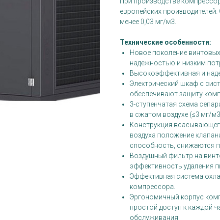
При производстве компрессо
европейских производителей.
менее 0,03 мг/м3.
Технические особенности:
Новое поколение винтовых
надежностью и низким пот
Высокоэффективная и наде
Электрический шкаф с сист
обеспечивают защиту комп
3-ступенчатая схема сепа
в сжатом воздухе (≤3 мг/м3
Конструкция всасывающего
воздуха положение клапана
способность, снижаются п
Воздушный фильтр на винт
эффективность удаления п
Эффективная система охла
компрессора.
Эргономичный корпус комп
простой доступ к каждой ч
обслуживания